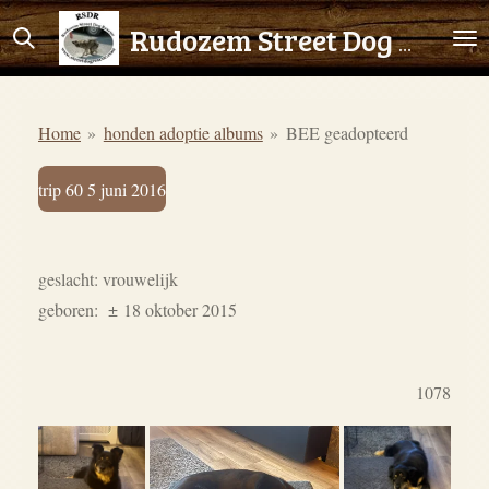
Ga
Rudozem Street Dog Rescue
direct
naar
de
Home
»
honden adoptie albums
»
BEE geadopteerd
hoofdinhoud
trip 60 5 juni 2016
geslacht: vrouwelijk
geboren:
±
18 oktober 2015
1078