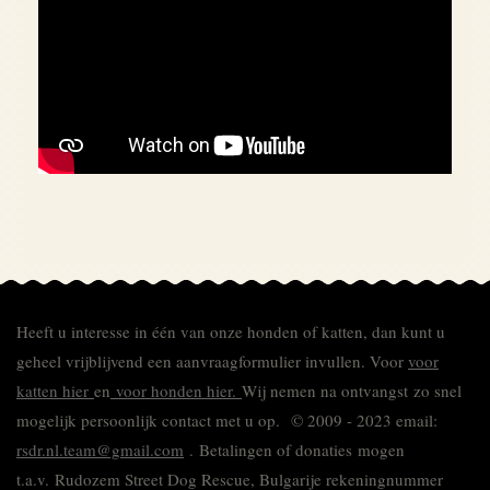
Heeft u interesse in één van onze honden of katten, dan kunt u
geheel vrijblijvend een aanvraagformulier invullen.
Voor
voor
katten hier
en
voor honden hier.
Wij nemen na ontvangst zo snel
mogelijk persoonlijk contact met u op. © 2009 - 2023 email:
rsdr.nl.team@gmail.com
. Betalingen of donaties mogen
t.a.v. Rudozem Street Dog Rescue, Bulgarije rekeningnummer