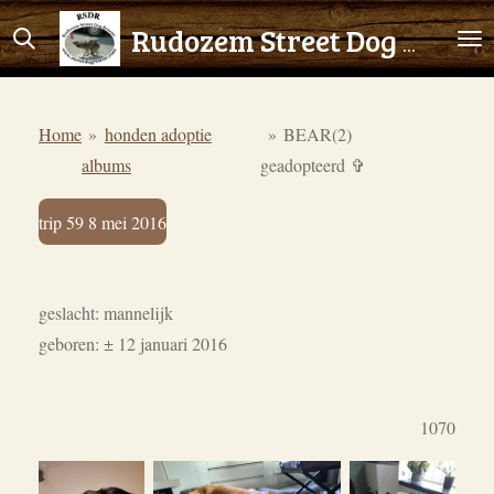
Ga
Rudozem Street Dog Rescue
direct
naar
de
Home
»
honden adoptie
»
BEAR(2)
hoofdinhoud
albums
geadopteerd ✞
trip 59 8 mei 2016
geslacht: mannelijk
geboren: ± 12 januari 2016
1070