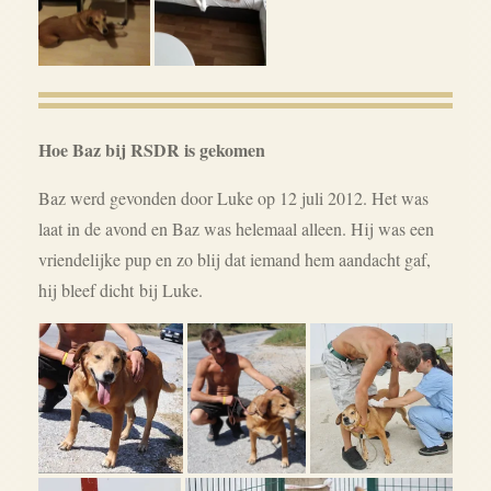
Hoe Baz bij RSDR is gekomen
Baz
werd gevonden door
L
uke op 12 juli 2012
.
Het was
laat in de avond
en
Baz
was helemaal alleen
.
Hij was
een
vriendelijke
pup en
zo blij
dat iemand
hem
aandacht gaf,
hij
bleef dicht bij
Luke.