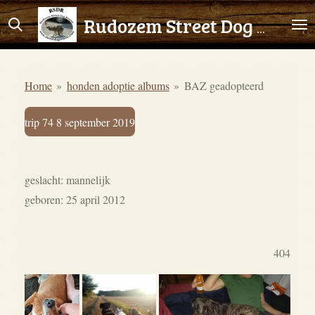
Ga
Rudozem Street Dog Rescue
direct
naar
de
Home
»
honden adoptie albums
»
BAZ geadopteerd
hoofdinhoud
trip 74 8 september 2019
geslacht: mannelijk
geboren: 25 april 2012
404