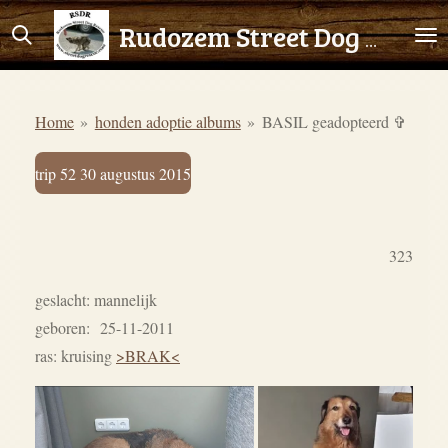
Ga
Rudozem Street Dog Rescue
direct
naar
de
Home
»
honden adoptie albums
»
BASIL geadopteerd ✞
hoofdinhoud
trip 52 30 augustus 2015
323
geslacht: mannelijk
geboren: 25-11-2011
ras: kruising
>BRAK<