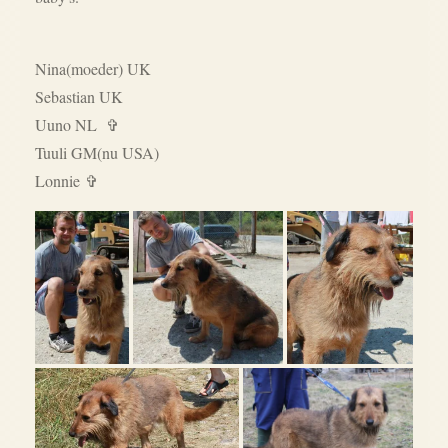
Nina(moeder) UK
Sebastian UK
Uuno NL ✞
Tuuli GM(nu USA)
Lonnie ✞