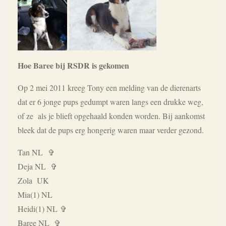
Hoe Baree bij RSDR is gekomen
Op 2 mei 2011 kreeg Tony een melding van de dierenarts
dat er 6 jonge pups gedumpt waren langs een drukke weg,
of ze als je blieft opgehaald konden worden. Bij aankomst
bleek dat de pups erg hongerig waren maar verder gezond.
Tan NL ✞
Deja NL
✞
Zola UK
Mia(1) NL
Heidi(1) NL ✞
Baree NL
✞