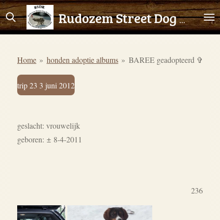
Ga
Rudozem Street Dog Rescue
direct
naar
de
Home
»
honden adoptie albums
»
BAREE geadopteerd ✞
hoofdinhoud
trip 23 3 juni 2012
geslacht: vrouwelijk
geboren:
±
8-4-2011
236