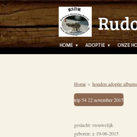
Ga
Rudo
direct
naar
de
hoofdinhoud
HOME
ADOPTIE
ONZE H
Home
»
honden adoptie albums
trip 54 22 november 2015
geslacht: vrouwelijk
geboren: ± 19-06-2015