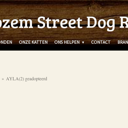
zem Street Dog 
ONDEN
ONZE KATTEN
ONS HELPEN
CONTACT
BRAN
»
AYLA(2) geadopteerd