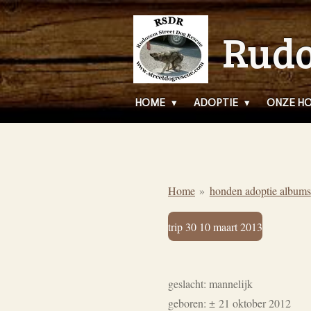
Ga
Rudo
direct
naar
de
hoofdinhoud
HOME
ADOPTIE
ONZE H
Home
»
honden adoptie albums
trip 30 10 maart 2013
geslacht: mannelijk
geboren:
±
21 oktober 2012