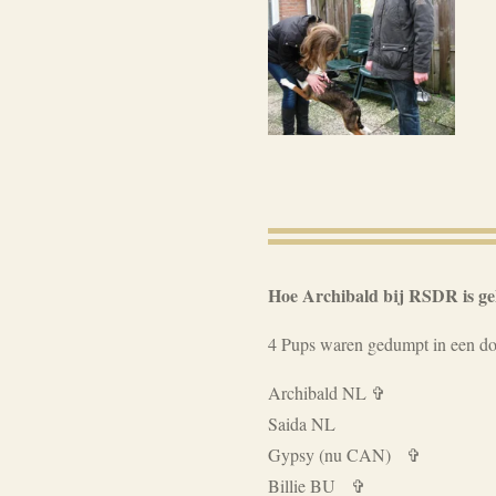
Hoe Archibald bij RSDR is g
4 Pups waren gedumpt in een do
Archibald NL ✞
Saida NL
Gypsy (nu CAN) ✞
Billie BU ✞