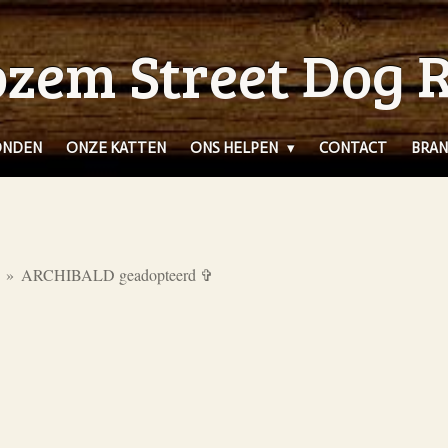
zem Street Dog 
ONDEN
ONZE KATTEN
ONS HELPEN
CONTACT
BRAN
»
ARCHIBALD geadopteerd ✞