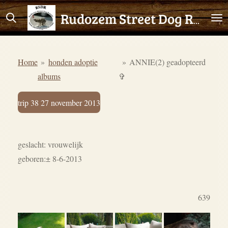
Ga
Rudozem Street Dog Rescue
direct
naar
de
Home
»
honden adoptie
»
ANNIE(2) geadopteerd
hoofdinhoud
albums
✞
trip 38 27 november 2013
geslacht: vrouwelijk
geboren:± 8-6-2013
639