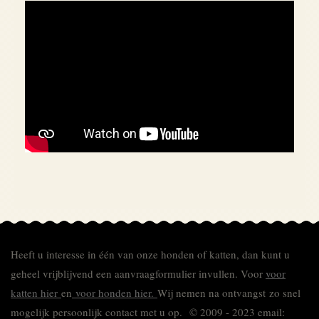
Heeft u interesse in één van onze honden of katten, dan kunt u
geheel vrijblijvend een aanvraagformulier invullen.
Voor
voor
katten hier
en
voor honden hier.
Wij nemen na ontvangst zo snel
mogelijk persoonlijk contact met u op. © 2009 - 2023 email: