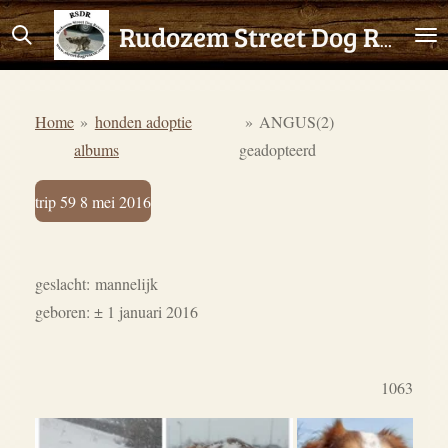
Ga
Rudozem Street Dog Rescue
direct
naar
de
Home
»
honden adoptie
»
ANGUS(2)
hoofdinhoud
albums
geadopteerd
trip 59 8 mei 2016
geslacht: mannelijk
geboren: ± 1 januari 2016
1063