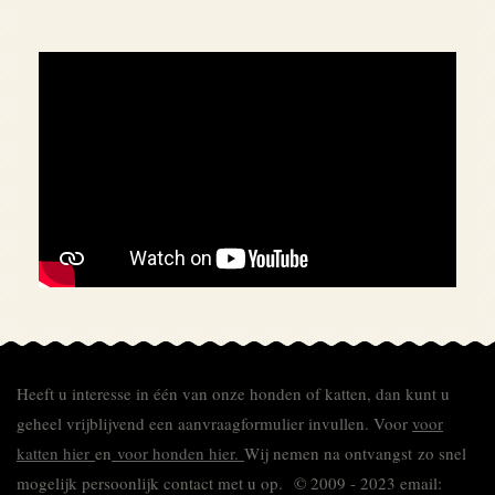
Heeft u interesse in één van onze honden of katten, dan kunt u
geheel vrijblijvend een aanvraagformulier invullen.
Voor
voor
katten hier
en
voor honden hier.
Wij nemen na ontvangst zo snel
mogelijk persoonlijk contact met u op. © 2009 - 2023 email: