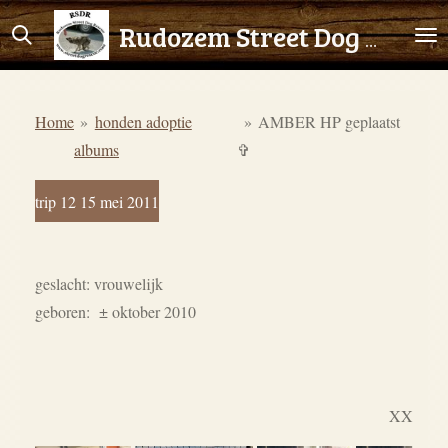
Ga
Rudozem Street Dog Rescue
direct
naar
de
Home
»
honden adoptie
»
AMBER HP geplaatst
hoofdinhoud
albums
✞
trip 12 15 mei 2011
geslacht: vrouwelijk
geboren:
± oktober 2010
XX