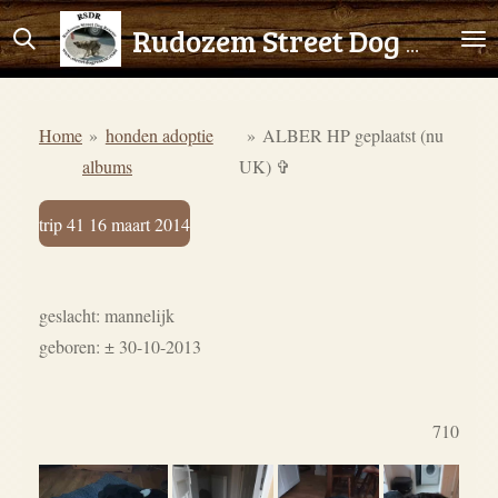
Ga
Rudozem Street Dog Rescue
direct
naar
de
Home
»
honden adoptie
»
ALBER HP geplaatst (nu
hoofdinhoud
albums
UK) ✞
trip 41 16 maart 2014
geslacht: mannelijk
geboren: ± 30-10-2013
710