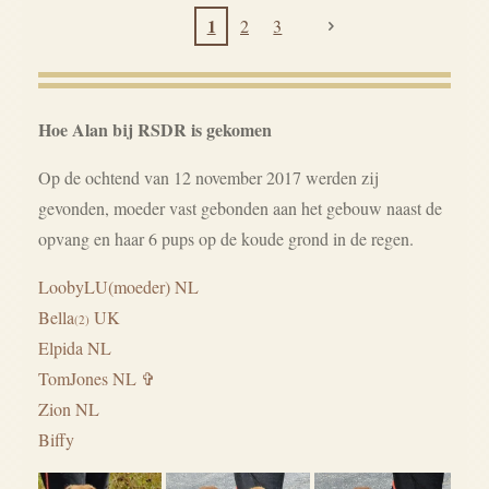
1
2
3
Hoe Alan bij RSDR is gekomen
Op de ochtend van 12 november 2017 werden zij
gevonden, moeder vast gebonden aan het gebouw naast de
opvang en haar 6 pups op de koude grond in de regen.
LoobyLU(moeder) NL
Bella
UK
(2)
Elpida NL
TomJones NL
✞
Zion NL
Biffy