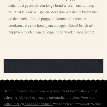
katten rust geven als een jonge hond te veel ‘aan hun kop
zeurt’ of te vaak wil spelen. Zorg dan wel dat de katten niet
op de bench, of in de puppyren kunnen klimmen en
voorkom dat ze de hond gaan uitdagen. Zowel bench als
puppyren moeten aan de jonge hond worden aangeleerd!
Heeft u interesse in één van onze honden of katten, dan kunt u
geheel vrijblijvend een aanvraagformulier invullen.
Voor
voor
katten hier
en
voor honden hier.
Wij nemen na ontvangst zo snel