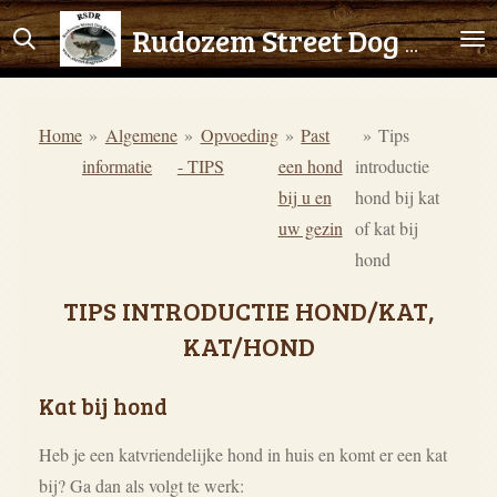
Ga
Rudozem Street Dog Rescue
direct
naar
de
Home
»
Algemene
»
Opvoeding
»
Past
»
Tips
hoofdinhoud
informatie
- TIPS
een hond
introductie
bij u en
hond bij kat
uw gezin
of kat bij
hond
TIPS INTRODUCTIE HOND/KAT,
KAT/HOND
Kat bij hond
Heb je een katvriendelijke hond in huis en komt er een kat
bij? Ga dan als volgt te werk: