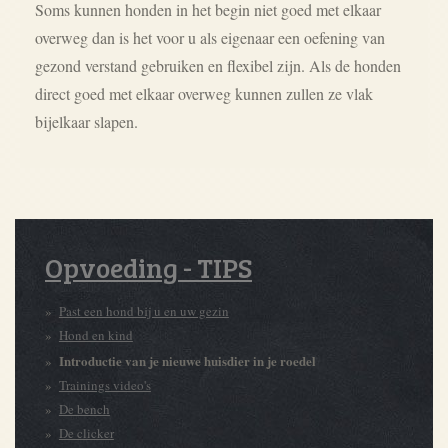
Soms kunnen honden in het begin niet goed met elkaar
overweg dan is het voor u als eigenaar een oefening van
gezond verstand gebruiken en flexibel zijn. Als de honden
direct goed met elkaar overweg kunnen zullen ze vlak
bijelkaar slapen.
Opvoeding - TIPS
Past een hond bij u en uw gezin
Hond en kind
Introductie van je nieuwe huisdier in je roedel
Trainings video's
De bench
De clicker