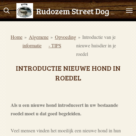
Ga
Rudozem Street Dog Rescue
direct
naar
de
Home
»
Algemene
»
Opvoeding
»
Introductie van je
hoofdinhoud
informatie
- TIPS
nieuwe huisdier in je
roedel
INTRODUCTIE NIEUWE HOND IN
ROEDEL
Als u een nieuwe hond introduceert in uw bestaande
roedel moet u dat goed begeleiden.
Veel mensen vinden het moeilijk een nieuwe hond in hun