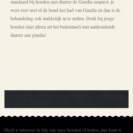
standaard bij honden met diarree de Giardia snaptest, je
weet zeer snel of de hond last had van Giardia en dan is de
behandeling ook makkelijk in te stellen. Denk bij jonge
honden (niet alleen uit het buitenland) met aanhoudende
diarree aan giardia!
Heeft u interesse in één van onze honden of katten, dan kunt u