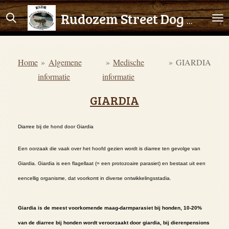
Ga
Rudozem Street Dog Rescue
direct
naar
de
Home
»
Algemene
»
Medische
»
GIARDIA
hoofdinhoud
informatie
informatie
GIARDIA
Diarree bij de hond door Giardia
Een oorzaak die vaak over het hoofd gezien wordt is diarree ten gevolge van
Giardia. Giardia is een flagellaat (= een protozoaire parasiet) en bestaat uit een
eencellig organisme, dat voorkomt in diverse ontwikkelingsstadia.
Giardia is de meest voorkomende maag-darmparasiet bij honden, 10-20%
van de diarree bij honden wordt veroorzaakt door giardia, bij dierenpensions