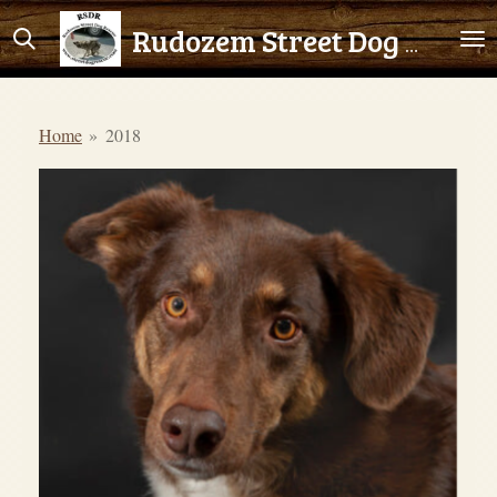
Ga
Rudozem Street Dog Rescue
direct
naar
de
Home
»
2018
hoofdinhoud