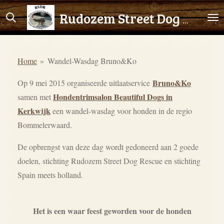
Ga
Rudozem Street Dog Rescue
direct
naar
de
Home
»
Wandel-Wasdag Bruno&Ko
hoofdinhoud
Bruno&Ko
Op 9 mei 2015 organiseerde uitlaatservice
Hondentrimsalon Beautiful Dogs in
samen met
Kerkwijk
een wandel-wasdag voor honden in de regio
Bommelerwaard.
De opbrengst van deze dag wordt gedoneerd aan 2 goede
doelen, stichting Rudozem Street Dog Rescue en stichting
Spain meets holland.
Het is een waar feest geworden voor de honden