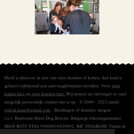
Heeft u interesse in één van onze honden of katten, dan kunt u
geheel vrijblijvend een aanvraagformulier invullen.
Voor
voor
katten hier
en
voor honden hier.
Wij nemen na ontvangst zo snel
mogelijk persoonlijk contact met u op. © 2009 - 2023 email:
rsdr.nl.team@gmail.com
. Betalingen of donaties mogen
t.a.v. Rudozem Street Dog Rescue, Bulgarije rekeningnummer
IBAN BG55 STSA 93000016929092.
BIC STSABGSF.
Valuta in