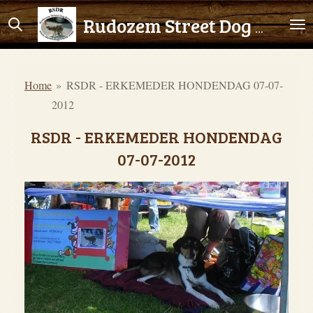
Ga
Rudozem Street Dog Rescue
direct
naar
de
Home
»
RSDR - ERKEMEDER HONDENDAG 07-07-
hoofdinhoud
2012
RSDR - ERKEMEDER HONDENDAG
07-07-2012