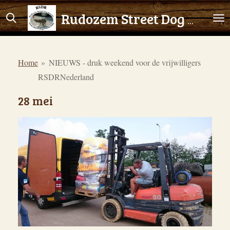
Ga
Rudozem Street Dog Rescue
direct
naar
de
Home
»
NIEUWS - druk weekend voor de vrijwilligers
hoofdinhoud
RSDRNederland
28 mei